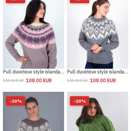
Pull duveteux style islandais floral
Pull duveteux style islandais en laine
108.00
EUR
108.00
EUR
135.00
EUR
135.00
EUR
-
20
%
-
20
%