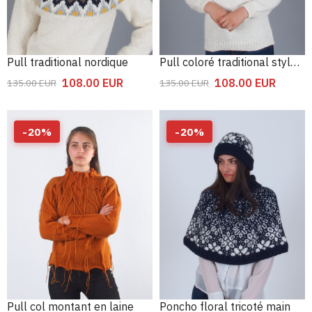
Pull traditional nordique
Pull coloré traditional style islandais
108.00
EUR
108.00
EUR
135.00
EUR
135.00
EUR
-
20
%
-
20
%
Pull col montant en laine
Poncho floral tricoté main