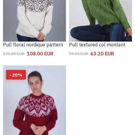
Pull floral nordique pattern
Pull textured col montant
108.00
EUR
63.20
EUR
135.00
EUR
79.00
EUR
-
20
%