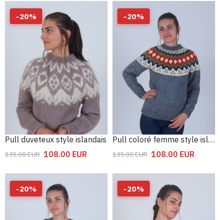
-
20
%
-
20
%
Pull duveteux style islandais
Pull coloré femme style islandais
108.00
EUR
108.00
EUR
135.00
EUR
135.00
EUR
-
20
%
-
20
%