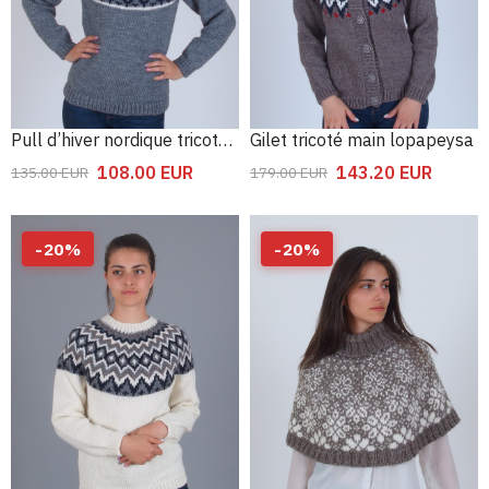
Pull d’hiver nordique tricoté main
Gilet tricoté main lopapeysa
108.00
EUR
143.20
EUR
135.00
EUR
179.00
EUR
-
20
%
-
20
%