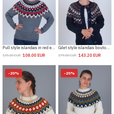
Pull style islandais in red et gris
Gilet style islandais boutonné
108.00
EUR
143.20
EUR
135.00
EUR
179.00
EUR
-
20
%
-
20
%