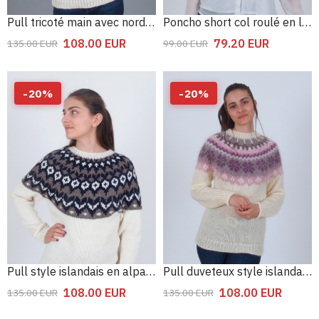
Pull tricoté main avec nordique design
Poncho short col roulé en laine
108.00
EUR
79.20
EUR
135.00
EUR
99.00
EUR
-
20
%
-
20
%
Pull style islandais en alpaga en laine
Pull duveteux style islandais floral
108.00
EUR
108.00
EUR
135.00
EUR
135.00
EUR