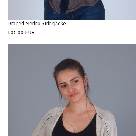
Draped Merino Strickjacke
105.00
EUR