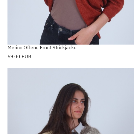
Merino Offene Front Strickjacke
59.00
EUR