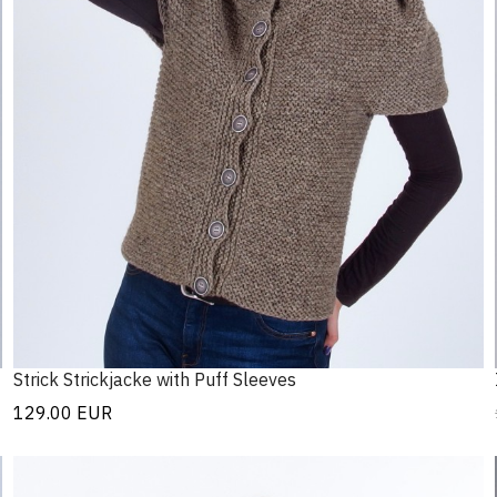
Strick Strickjacke with Puff Sleeves
129.00
EUR