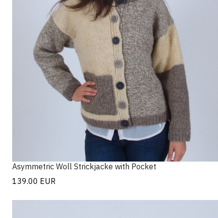
Asymmetric Woll Strickjacke with Pocket
139.00
EUR