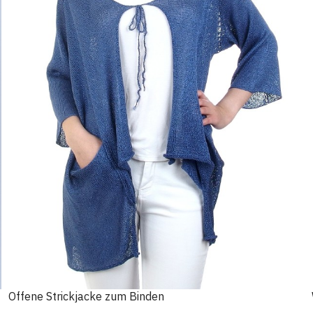
Offene Strickjacke zum Binden