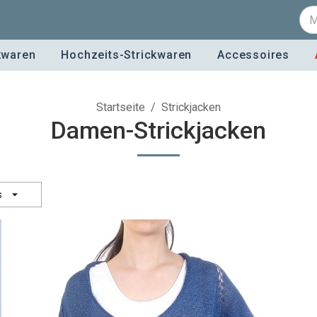
kwaren
Hochzeits-Strickwaren
Accessoires
Startseite
/
Strickjacken
Damen-Strickjacken
s