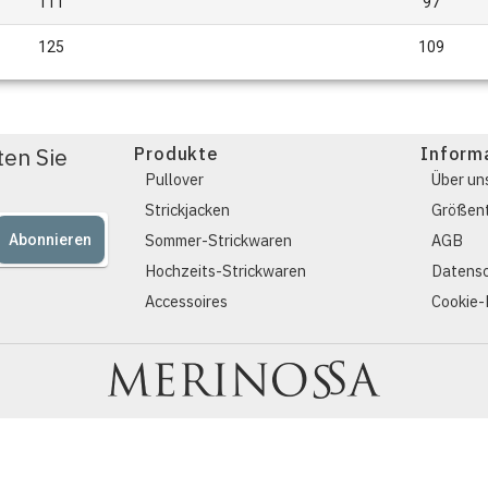
111
97
125
109
ten Sie
Produkte
Inform
Pullover
Über un
Strickjacken
Größent
Sommer-Strickwaren
AGB
Abonnieren
Hochzeits-Strickwaren
Datensc
Accessoires
Cookie-R