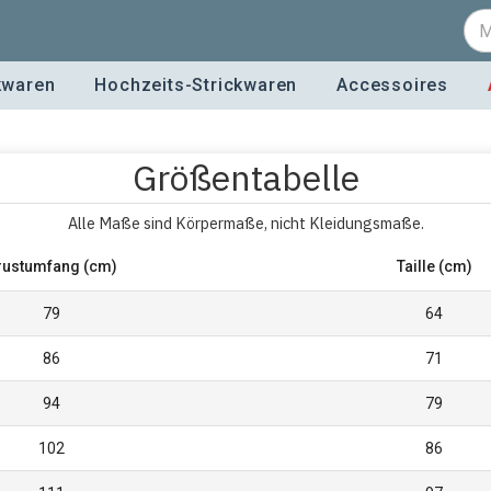
kwaren
Hochzeits-Strickwaren
Accessoires
Größentabelle
Alle Maße sind Körpermaße, nicht Kleidungsmaße.
rustumfang (cm)
Taille (cm)
79
64
86
71
94
79
102
86