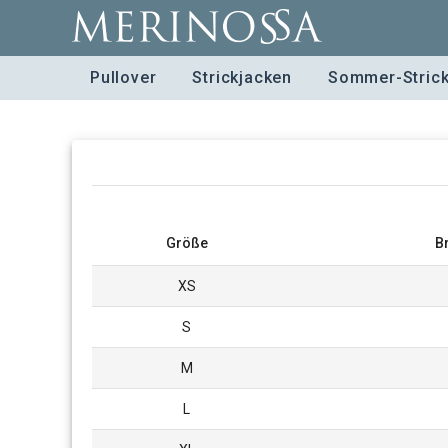
Pullover
Strickjacken
Sommer-Stric
Größe
B
XS
S
M
L