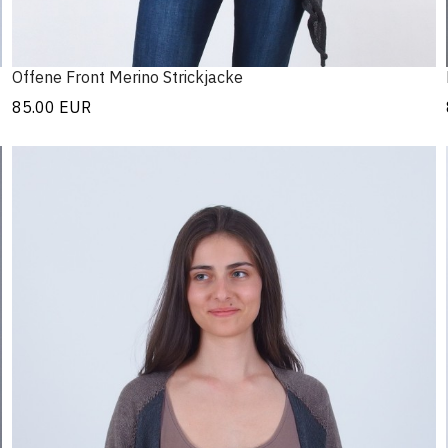
Offene Front Merino Strickjacke
85.00
EUR