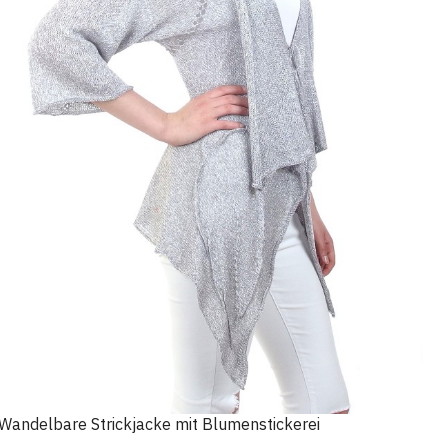
Wandelbare Strickjacke mit Blumenstickerei