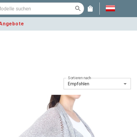
Angebote
Sortieren nach
Empfohlen