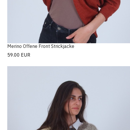
Merino Offene Front Strickjacke
59.00
EUR