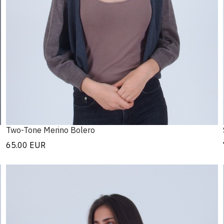
Two-Tone Merino Bolero
65.00
EUR