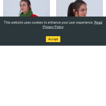
This website uses cookies to enhance your user experience.
Read
Privacy Policy
Accept
Bunter flauschiger Damenpullover
Colorblock Roll-Neck Pullover
145.00
EUR
145.00
EUR
Bis zu
20
%
Rabatt