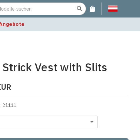
Angebote
Strick Vest with Slits
EUR
e
:
21111