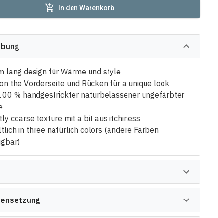
In den Warenkorb
ibung
m lang design für Wärme und style
s on the Vorderseite und Rücken für a unique look
100 % handgestrickter naturbelassener ungefärbter
e
tly coarse texture mit a bit aus itchiness
tlich in three natürlich colors (andere Farben
ügbar)
ensetzung