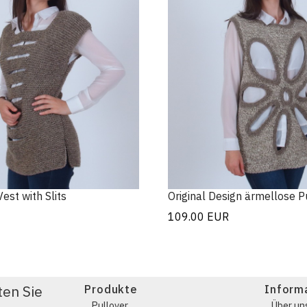
Vest with Slits
Original Design ärmellose P
109.00
EUR
ten Sie
Produkte
Inform
Pullover
Über un