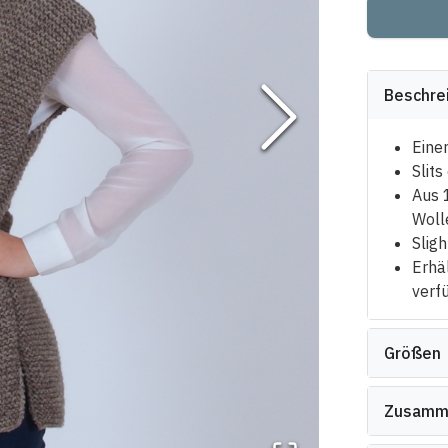
Beschre
Eine
Slit
Aus 
Woll
Sligh
Erhäl
verf
Größen
Zusamm