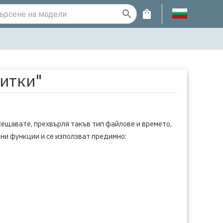
витки"
сещавате, прехвърля такъв тип файлове и времето,
чни функции и се използват предимно: