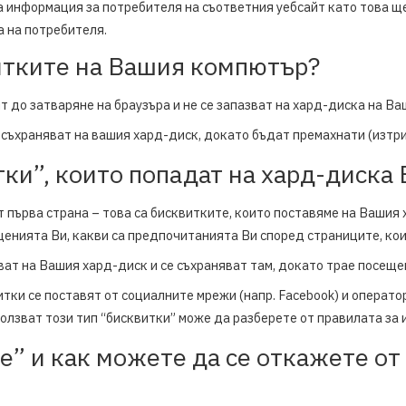
а информация за потребителя на съответния уебсайт като това щ
 на потребителя.
итките на Вашия компютър?
ят до затваряне на браузъра и не се запазват на хард-диска на В
 съхраняват на вашия хард-диск, докато бъдат премахнати (изтрит
и”, които попадат на хард-диска В
от първа страна – това са бисквитките, които поставяме на Вашия
щенията Ви, какви са предпочитанията Ви според страниците, кои
ват на Вашия хард-диск и се съхраняват там, докато трае посеще
тки се поставят от социалните мрежи (напр. Facebook) и оператор
използват този тип “бисквитки” може да разберете от правилата з
” и как можете да се откажете от 