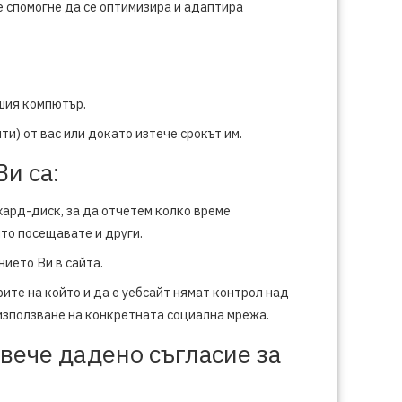
е спомогне да се оптимизира и адаптира
ашия компютър.
и) от вас или докато изтече срокът им.
и са:
 хард-диск, за да отчетем колко време
то посещавате и други.
нието Ви в сайта.
ите на който и да е уебсайт нямат контрол над
а използване на конкретната социална мрежа.
вече дадено съгласие за