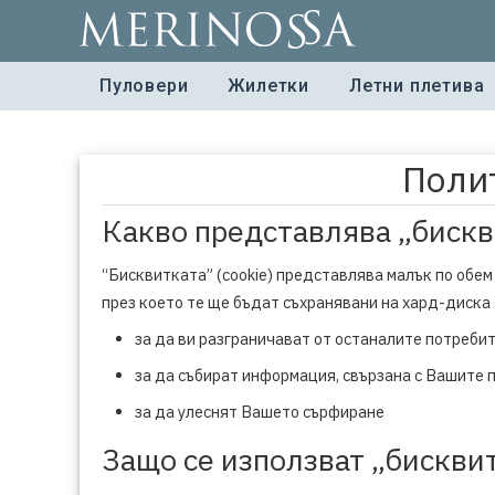
Пуловери
Жилетки
Летни плетива
Полит
Какво представлява „бискви
“Бисквитката” (cookie) представлява малък по обем
през което те ще бъдат съхранявани на хард-диска 
за да ви разграничават от останалите потреби
за да събират информация, свързана с Вашите 
за да улеснят Вашето сърфиране
Защо се използват „бисквит