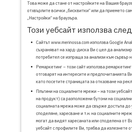
Това може да стане от настройките на Вашия браузъ
отхвърлите всички „бисквитки” или да приемето сам
„Настройки” на браузъра.
Този уебсайт използва сле
Сайтът www.merinossa.com използва Google Analy
съхраняват на хард-диска Ви с цел да анализи
потребител се изпраща за анализи към сървър н
Ремаркетинг – този сайт използва ремаркетинг 
отговарят на интересите и предпочитанията Ви.
като посетите страницата за отказване на рекл
Плъгини на социалните мрежи – на този уебсай
на продукт) са разположени бутони на социални
социалната мрежа може да свърже достъпа до уе
споделяне, харесване и т.н. на социалните мр
могат да видят харесаната или споделена от В
уебсайт с профилите Ви, трябва да излезнете о