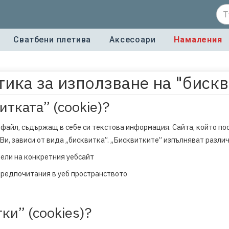
Сватбени плетива
Аксесоари
Намаления
ика за използване на "биск
тката” (cookie)?
 файл, съдържащ в себе си текстова информация. Сайта, който по
Ви, зависи от вида „бисквитка”. „Бисквитките” изпълняват разли
тели на конкретния уебсайт
предпочитания в уеб пространството
ки” (cookies)?