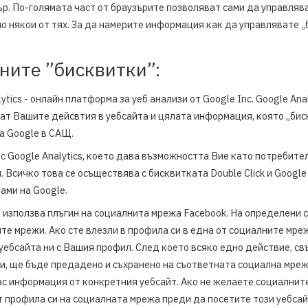
р. По-голямата част от браузърите позволяват сами да управлява
о някои от тях. За да намерите информация как да управлявате 
дните ”бисквитки”:
tics - онлайн платформа за уеб анализи от Google Inc. Google Anal
рат Вашите дейсвтия в уебсайта и цялата информация, която „бис
а Google в САЩ.
с Google Analytics, което дава възможността Вие като потребите
 Всичко това се осъществява с бисквитката Double Click и Googl
ами на Google.
т използва плъгин на социалнита мрежа Facebook. На определени 
те мрежи. Ако сте влезли в профила си в една от социалните мре
бсайта ни с Вашия профил. След което всяко едно действие, свъ
ежи, ще бъде предадено и съхранено на съответната социална мр
ас информация от конкретния уебсайт. Ако не желаете социалнит
т профила си на социалната мрежа преди да посетите този уебсай