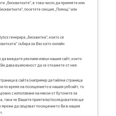
те „бисквитките”, в това число да приемете или
„бисквитките”, посетете секция „Помощ” или
ytics генерира „бисквитки”, които се
квитката” събира за Вас като онлайн
л да виждате реклами извън нашия сайт, които
e Ви дава възможност да се откажете от нея
страници в сайта (например детайлна страница
жи по време на посещението в нашия уебсайт, то
рзано с използване на някои от бутоните за
ежа, така че Вашите приятели/последователи ще
е мрежи да свързват посещението Ви в нашия
т.