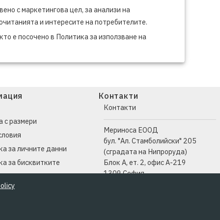
вено с маркетингова цел, за анализи на
очитанията и интересите на потребителите.
кто е посочено в Политика за използване на
мация
Контакти
Контакти
а с размери
Мериноса ЕООД
словия
бул. "Ал. Стамболийски" 205
ка за личните данни
(сградата на Нипроруда)
ка за бисквитките
Блок А, ет. 2, офис А-219
1309 София
olicy