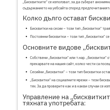
„Бисквитките” се използват, за да съберат анонимн
съдържанието на уебсайта според предпочитанията
Колко дълго остават бискв
Бисквитки на сесии – този тип „бисквитки” тра
Постоянни бисквитки – този тип „бисквитки” се
Основните видове „бисквитк
Собствени „бисквитки” или т.нар. „бисквитки” 
прекарвате на нашия сайт, колко чести са посе
Сесийни „бисквитки” – този тип бисквитки оста
„Бисквитки” на социалните мрежи – тези бискви
тях. За да проверите как и в какви случаи се 
Управление на „бисквитките
тяхната употребата: