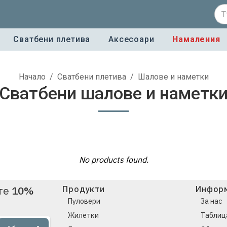
Сватбени плетива
Аксесоари
Намаления
Начало
/
Сватбени плетива
/
Шалове и наметки
Сватбени шалове и наметк
No products found.
ете
10%
Продукти
Инфор
Пуловери
За нас
Жилетки
Таблиц