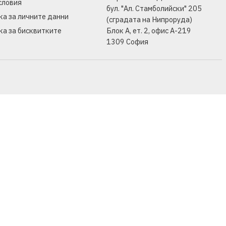
словия
бул. "Ал. Стамболийски" 205
ка за личните данни
(сградата на Нипроруда)
ка за бисквитките
Блок А, ет. 2, офис А-219
1309 София