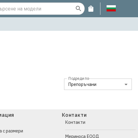
и
Подреди по
Препоръчани
мация
Контакти
Контакти
а с размери
Мериноса ЕООД