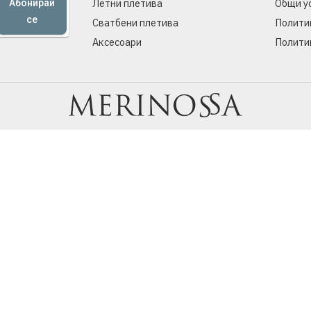
Летни плетива
Общи у
Абонирай
се
Сватбени плетива
Полити
Аксесоари
Полити