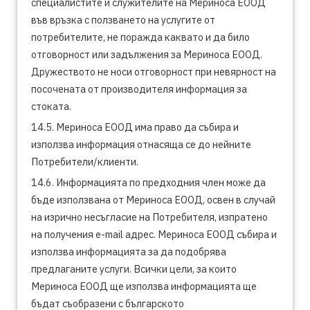
специалистите и служителите на Мериноса ЕООД
във връзка с ползването на услугите от
потребителите, не поражда каквато и да било
отговорност или задължения за Мериноса ЕООД.
Дружеството не носи отговорност при невярност на
посочената от производителя информация за
стоката.
14.5. Мериноса ЕООД има право да събира и
използва информация отнасяща се до нейните
Потребители/клиенти.
14.6. Информацията по предходния член може да
бъде използвана от Мериноса ЕООД, освен в случай
на изрично несъгласие на Потребителя, изпратено
на получения e-mail адрес. Мериноса ЕООД събира и
използва информацията за да подобрява
предлаганите услуги. Всички цели, за които
Мериноса ЕООД ще използва информацията ще
бъдат съобразени с българското