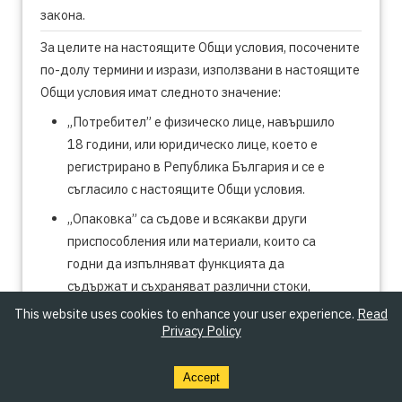
закона.
За целите на настоящите Общи условия, посочените
по-долу термини и изрази, използвани в настоящите
Общи условия имат следното значение:
„Потребител” е физическо лице, навършило
18 години, или юридическо лице, което е
регистрирано в Република България и се е
съгласило с настоящите Общи условия.
„Опаковка” са съдове и всякакви други
приспособления или материали, които са
годни да изпълняват функцията да
съдържат и съхраняват различни стоки,
предлагани пряко на Потребителя.
This website uses cookies to enhance your user experience.
Read
Privacy Policy
„Продажна цена” е крайната цена за
бройка или за определено количество
Accept
стока или за услуга, включваща данъка