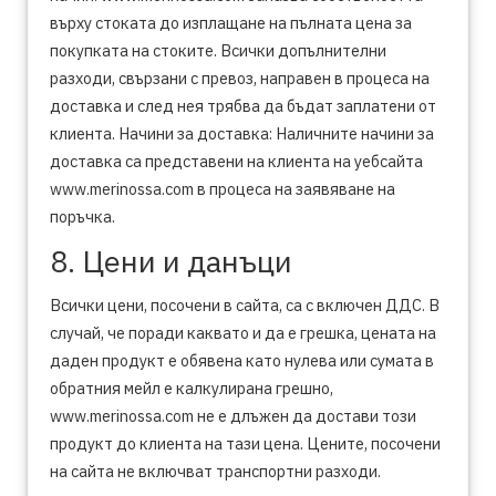
върху стоката до изплащане на пълната цена за
покупката на стоките. Всички допълнителни
разходи, свързани с превоз, направен в процеса на
доставка и след нея трябва да бъдат заплатени от
клиента. Начини за доставка: Наличните начини за
доставка са представени на клиента на уебсайта
www.merinossa.com в процеса на заявяване на
поръчка.
8. Цени и данъци
Всички цени, посочени в сайта, са с включен ДДС. В
случай, че поради каквато и да е грешка, цената на
даден продукт е обявена като нулева или сумата в
обратния мейл е калкулирана грешно,
www.merinossa.com не е длъжен да достави този
продукт до клиента на тази цена. Цените, посочени
на сайта не включват транспортни разходи.