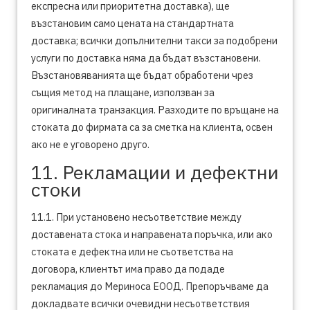
експресна или приоритетна доставка), ще
възстановим само цената на стандартната
доставка; всички допълнителни такси за подобрени
услуги по доставка няма да бъдат възстановени.
Възстановяванията ще бъдат обработени чрез
същия метод на плащане, използван за
оригиналната транзакция. Разходите по връщане на
стоката до фирмата са за сметка на клиента, освен
ако не е уговорено друго.
11. Рекламации и дефектни
стоки
11.1. При установено несъответствие между
доставената стока и направената поръчка, или ако
стоката е дефектна или не съответства на
договора, клиентът има право да подаде
рекламация до Мериноса ЕООД. Препоръчваме да
докладвате всички очевидни несъответствия