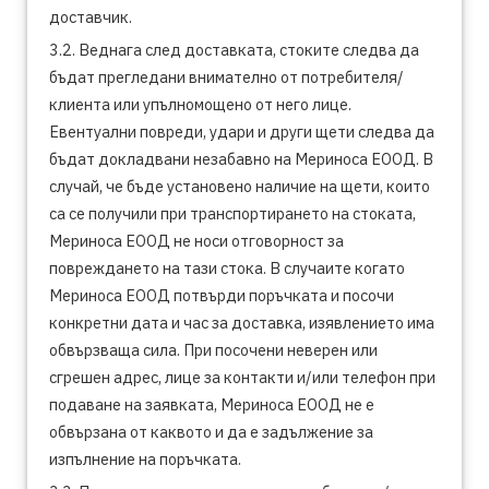
доставчик.
3.2. Веднага след доставката, стоките следва да
бъдат прегледани внимателно от потребителя/
клиента или упълномощено от него лице.
Евентуални повреди, удари и други щети следва да
бъдат докладвани незабавно на Мериноса ЕООД. В
случай, че бъде установено наличие на щети, които
са се получили при транспортирането на стоката,
Мериноса ЕООД не носи отговорност за
повреждането на тази стока. В случаите когато
Мериноса ЕООД потвърди поръчката и посочи
конкретни дата и час за доставка, изявлението има
обвързваща сила. При посочени неверен или
сгрешен адрес, лице за контакти и/или телефон при
подаване на заявката, Мериноса ЕООД не е
обвързана от каквото и да е задължение за
изпълнение на поръчката.