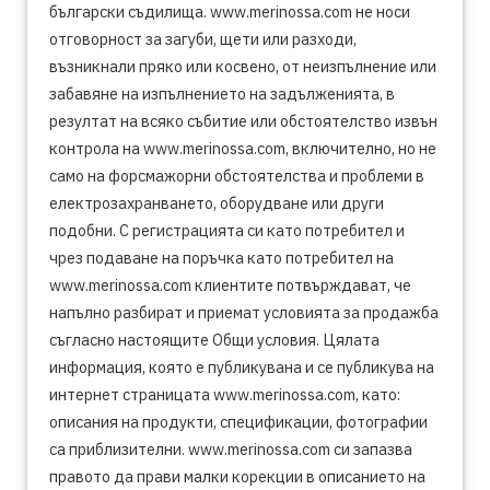
български съдилища. www.merinossa.com не носи
отговорност за загуби, щети или разходи,
възникнали пряко или косвено, от неизпълнение или
забавяне на изпълнението на задълженията, в
резултат на всяко събитие или обстоятелство извън
контрола на www.merinossa.com, включително, но не
само на форсмажорни обстоятелства и проблеми в
електрозахранването, оборудване или други
подобни. С регистрацията си като потребител и
чрез подаване на поръчка като потребител на
www.merinossa.com клиентите потвърждават, че
напълно разбират и приемат условията за продажба
съгласно настоящите Общи условия. Цялата
информация, която е публикувана и се публикува на
интернет страницата www.merinossa.com, като:
описания на продукти, спецификации, фотографии
са приблизителни. www.merinossa.com си запазва
правото да прави малки корекции в описанието на