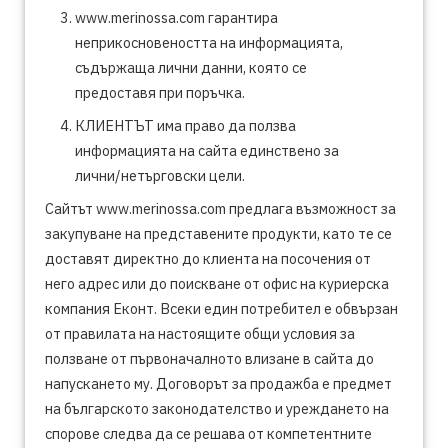
www.merinossa.com гарантира
неприкосновеността на информацията,
съдържаща лични данни, която се
предоставя при поръчка.
КЛИЕНТЪТ има право да ползва
информацията на сайта единствено за
лични/нетърговски цели.
Сайтът www.merinossa.com предлага възможност за
закупуване на представените продукти, като те се
доставят директно до клиента на посочения от
него адрес или до поискване от офис на куриерска
компания Еконт. Всеки един потребител е обвързан
от правилата на настоящите общи условия за
ползване от първоначалното влизане в сайта до
напускането му. Договорът за продажба е предмет
на българското законодателство и уреждането на
спорове следва да се решава от компетентните