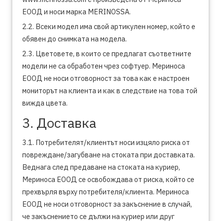
ЕООД и носи марка MERINOSSA.
2.2. Всеки модел има свой артикулен номер, който е
обявен до снимката на модела.
2.3. Цветовете, в които се предлагат съответните
модели не са обработен чрез софтуер. Мериноса
ЕООД не носи отговорност за това как е настроен
мониторът на клиента и как в следствие на това той
вижда цвета.
3. Доставка
3.1. Потребителят/клиентът носи изцяло риска от
повреждане/загубване на стоката при доставката.
Веднага след предаване на стоката на куриер,
Мериноса ЕООД се освобождава от риска, който се
прехвърля върху потребителя/клиента. Мериноса
ЕООД не носи отговорност за закъснение в случай,
че закъснението се дължи на куриер или друг