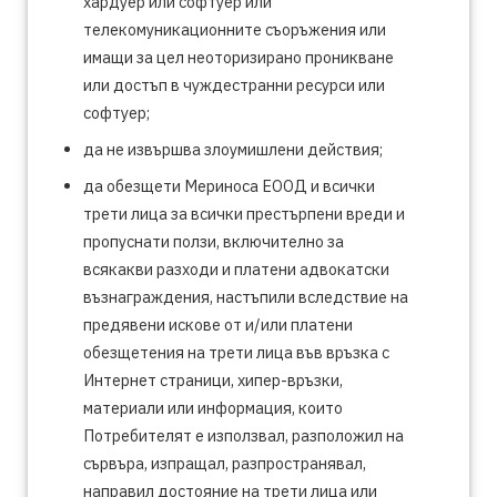
хардуер или софтуер или
телекомуникационните съоръжения или
имащи за цел неоторизирано проникване
или достъп в чуждестранни ресурси или
софтуер;
да не извършва злоумишлени действия;
да обезщети Мериноса ЕООД и всички
трети лица за всички престърпени вреди и
пропуснати ползи, включително за
всякакви разходи и платени адвокатски
възнаграждения, настъпили вследствие на
предявени искове от и/или платени
обезщетения на трети лица във връзка с
Интернет страници, хипер-връзки,
материали или информация, които
Потребителят е използвал, разположил на
сървъра, изпращал, разпространявал,
направил достояние на трети лица или