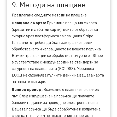
9. Методи на плащане
Предлагаме следните методи на плащане:
Плащане с карта:
Приемаме плащания с карта
(кредитни и дебитни карти), които се обработват
сигурно чрез платформата за плащания Stripe.
Плащането трябва да бъде завършено преди
обработването и изпращането на вашата поръчка.
Всички транзакции се обработват сигурно от Stripe
в съответствие с международните стандарти за
сигурност на плащанията (PCI DSS). Мериноса
ЕООД не съхранява пълните данни на вашата карта
на нашите сървъри.
Банков превод:
Възможно е плащане по банков
път. След извършване на поръчка ще получите
банковите данни за превод по електронна поща.
Вашата поръчка ще бъде обработена и изпратена
след като получим потвърждение за превода.