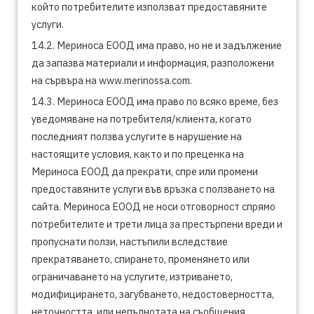
който потребителите използват предоставяните
услуги.
14.2. Мериноса ЕООД има право, но не и задължение
да запазва материали и информация, разположени
на сървъра на www.merinossa.com.
14.3. Мериноса ЕООД има право по всяко време, без
уведомяване на потребителя/клиента, когато
последният ползва услугите в нарушение на
настоящите условия, както и по преценка на
Мериноса ЕООД да прекрати, спре или промени
предоставяните услуги във връзка с ползването на
сайта. Мериноса ЕООД не носи отговорност спрямо
потребителите и трети лица за престърпени вреди и
пропуснати ползи, настъпили вследствие
прекратяването, спирането, променянето или
ограничаването на услугите, изтриването,
модифицирането, загубването, недостоверността,
неточността, или непълнотата на съобщения,