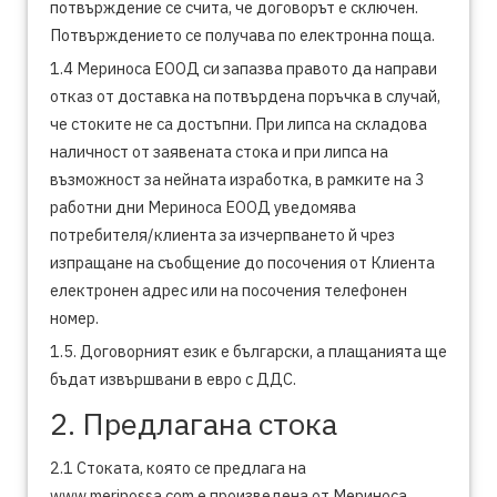
потвърждение се счита, че договорът е сключен.
Потвърждението се получава по електронна поща.
1.4 Мериноса ЕООД си запазва правото да направи
отказ от доставка на потвърдена поръчка в случай,
че стоките не са достъпни. При липса на складова
наличност от заявената стока и при липса на
възможност за нейната изработка, в рамките на 3
работни дни Мериноса ЕООД уведомява
потребителя/клиента за изчерпването й чрез
изпращане на съобщение до посочения от Клиента
електронен адрес или на посочения телефонен
номер.
1.5. Договорният език е български, а плащанията ще
бъдат извършвани в евро с ДДС.
2. Предлагана стока
2.1 Стоката, която се предлага на
www.merinossa.com е произведена от Мериноса