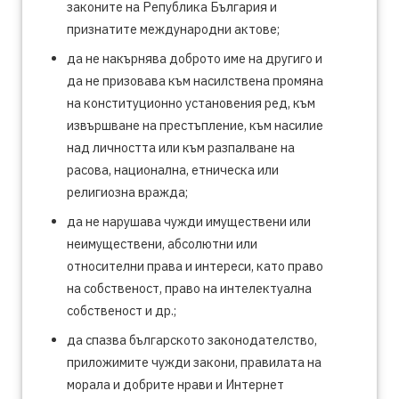
законите на Република България и
признатите международни актове;
да не накърнява доброто име на другиго и
да не призовава към насилствена промяна
на конституционно установения ред, към
извършване на престъпление, към насилие
над личността или към разпалване на
расова, национална, етническа или
религиозна вражда;
да не нарушава чужди имуществени или
неимуществени, абсолютни или
относителни права и интереси, като право
на собственост, право на интелектуална
собственост и др.;
да спазва българското законодателство,
приложимите чужди закони, правилата на
морала и добрите нрави и Интернет