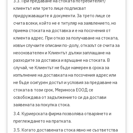
3.3. При предаване на стоката потребителят/
клиентът или трето лице подписват
придружаващите я документи. За трето лице се
счита всеки, който не е титуляр на заявлението, но
приема стоката на доставка и е на посочения от
клиента адрес. При отказ за получаване на стоката,
извън случаите описани по-долу, отказът се счита за
неоснователен и Клиентът дължи заплащане на
разходите за доставка и връщане на стоката. В
случай, че Клиентът не бъде намерен в срока за
изпълнение на доставката на посочения адрес или
не бъде осигурен достъп и условия за предаване на
стоката в този срок, Мериноса ЕООД се
освобождава от задължението си да достави
заявената за покупка стока.
3.4. Куриерската фирма позволява отварянето и
преглеждането на пратката.
3.5. Когато доставената стока явно не съответства