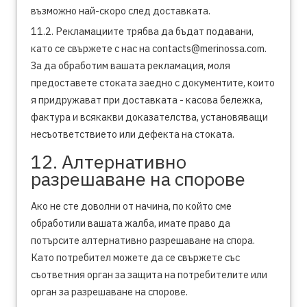
възможно най-скоро след доставката.
11.2. Рекламациите трябва да бъдат подавани,
като се свържете с нас на contacts@merinossa.com.
За да обработим вашата рекламация, моля
предоставете стоката заедно с документите, които
я придружават при доставката - касова бележка,
фактура и всякакви доказателства, установяващи
несъответствието или дефекта на стоката.
12. Алтернативно
разрешаване на спорове
Ако не сте доволни от начина, по който сме
обработили вашата жалба, имате право да
потърсите алтернативно разрешаване на спора.
Като потребител можете да се свържете със
съответния орган за защита на потребителите или
орган за разрешаване на спорове.