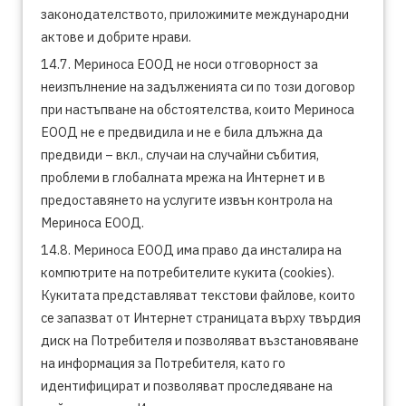
законодателството, приложимите международни
актове и добрите нрави.
14.7. Мериноса ЕООД не носи отговорност за
неизпълнение на задълженията си по този договор
при настъпване на обстоятелства, които Мериноса
ЕООД не е предвидила и не е била длъжна да
предвиди – вкл., случаи на случайни събития,
проблеми в глобалната мрежа на Интернет и в
предоставянето на услугите извън контрола на
Мериноса ЕООД.
14.8. Мериноса ЕООД има право да инсталира на
компютрите на потребителите кукита (cookies).
Кукитата представляват текстови файлове, които
се запазват от Интернет страницата върху твърдия
диск на Потребителя и позволяват възстановяване
на информация за Потребителя, като го
идентифицират и позволяват проследяване на