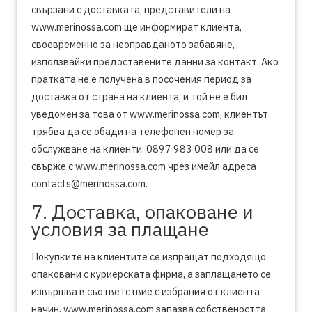
свързани с доставката, представители на
www.merinossa.com ще информират клиента,
своевременно за неоправданото забавяне,
използвайки предоставените данни за контакт. Ако
пратката не е получена в посочения период за
доставка от страна на клиента, и той не е бил
уведомен за това от www.merinossa.com, клиентът
трябва да се обади на телефонен номер за
обслужване на клиенти: 0897 983 008 или да се
свърже с www.merinossa.com чрез имейл адреса
contacts@merinossa.com.
7. Доставка, опаковане и
условия за плащане
Покупките на клиентите се изпращат подходящо
опаковани с куриерската фирма, а заплащането се
извършва в съответствие с избрания от клиента
начин. www.merinossa.com запазва собствеността