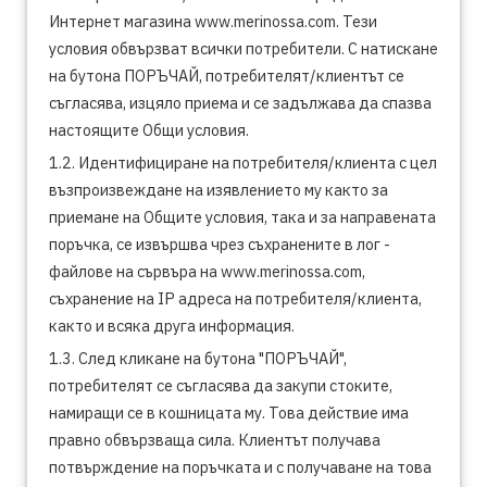
Интернет магазина www.merinossa.com. Тези
условия обвързват всички потребители. С натискане
на бутона ПОРЪЧАЙ, потребителят/клиентът се
съгласява, изцяло приема и се задължава да спазва
настоящите Общи условия.
1.2. Идентифициране на потребителя/клиента с цел
възпроизвеждане на изявлението му както за
приемане на Общите условия, така и за направената
поръчка, се извършва чрез съхранените в лог -
файлове на сървъра на www.merinossa.com,
съхранение на IP адреса на потребителя/клиента,
както и всяка друга информация.
1.3. След кликане на бутона "ПОРЪЧАЙ",
потребителят се съгласява да закупи стоките,
намиращи се в кошницата му. Това действие има
правно обвързваща сила. Клиентът получава
потвърждение на поръчката и с получаване на това