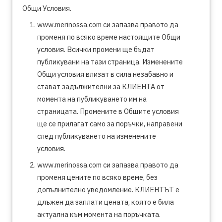
Общи Условия.
www.merinossa.com си запазва правото да
променя по всяко време настоящите Общи
условия. Всички промени ще бъдат
публикувани на тази страница. Изменените
Общи условия влизат в сила незабавно и
стават задължителни за КЛИЕНТА от
момента на публикуването им на
страницата. Промените в Общите условия
ще се прилагат само за поръчки, направени
след публикуването на изменените
условия.
www.merinossa.com си запазва правото да
променя цените по всяко време, без
допълнително уведомление. КЛИЕНТЪТ е
длъжен да заплати цената, която е била
актуална към момента на поръчката.