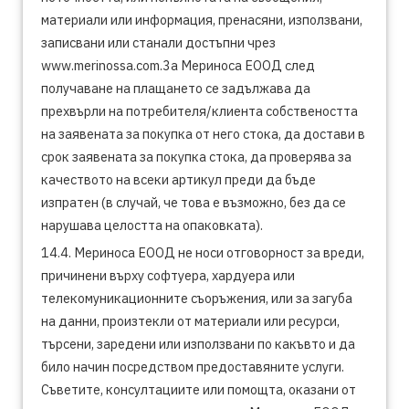
материали или информация, пренасяни, използвани,
записвани или станали достъпни чрез
www.merinossa.com.3а Мериноса ЕООД след
получаване на плащането се задължава да
прехвърли на потребителя/клиента собствеността
на заявената за покупка от него стока, да достави в
срок заявената за покупка стока, да проверява за
качеството на всеки артикул преди да бъде
изпратен (в случай, че това е възможно, без да се
нарушава целостта на опаковката).
14.4. Мериноса ЕООД не носи отговорност за вреди,
причинени върху софтуера, хардуера или
телекомуникационните съоръжения, или за загуба
на данни, произтекли от материали или ресурси,
търсени, заредени или използвани по какъвто и да
било начин посредством предоставяните услуги.
Съветите, консултациите или помощта, оказани от