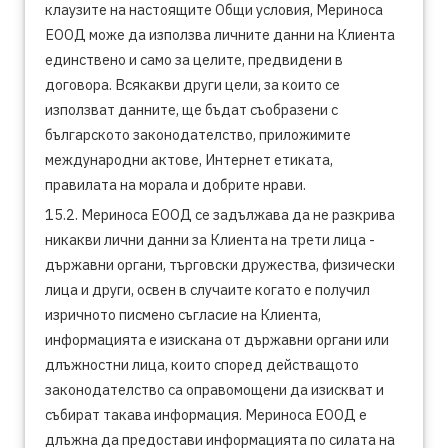
клаузите на настоящите Общи условия, Мериноса
ЕООД може да използва личните данни на Клиента
единствено и само за целите, предвидени в
договора. Всякакви други цели, за които се
използват данните, ще бъдат съобразени с
българското законодателство, приложимите
международни актове, Интернет етиката,
правилата на морала и добрите нрави.
15.2. Мериноса ЕООД се задължава да не разкрива
никакви лични данни за Клиента на трети лица -
държавни органи, търговски дружества, физически
лица и други, освен в случаите когато е получил
изричното писмено съгласие на Клиента,
информацията е изискана от държавни органи или
длъжностни лица, които според действащото
законодателство са оправомощени да изискват и
събират такава информация. Мериноса ЕООД е
длъжна да предостави информацията по силата на