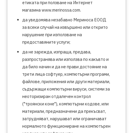
етиката при ползване на Интернет
магазина www.merinossa.com.
да уведомява незабавно Мериноса ЕООД
за всеки случай на извършено или открито
нарушение при използване на
предоставяните услуги;
да не зарежда, изпраща, предава,
разпространява или използва по какъвто и
да било начин и да не прави достояние на
трети лица софтуер, компютърни програми,
файлове, приложения или други материали,
съдържащи компютърни вируси, системи за
неоторизиран отдалечен контрол
("троянски коне"), компютърни кодове, или
материали, предназначени да прекъсват,
затрудняват, нарушават или ограничават
нормалното функциониране на компютърен