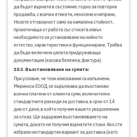
да бъдат върнати в състояние, годно за повторна
продажба, с всички етикети, неносени и непрани.
Носите отговорност само за намалена стойност,
произтичаща от работа със стоката извън
необходимото за установяване на нейното
естество, характеристики и функциониране. Трябва
да бъде включена цялата придружаваща
документация (касова бележка, фактура).
10.3. Възстановяване на сумата:
При условие, че тези изисквания са изпълнени,
Мериноса ЕООД се задължава да възстанови
всички платени от клиента суми, включително
стандартните разходи за доставка, в срок от 14
дни от деня, в който получим вашето уведомление
за отказ. Ще задържим възстановяването на
сумата, докато не получим върнатите стоки. Ако сте
избрали нестандартен вариант за доставка (като