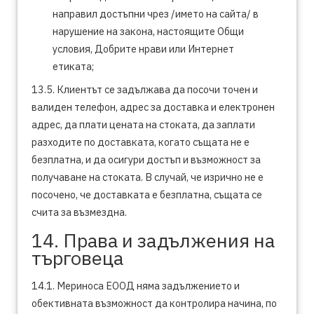
направил достъпни чрез /името на сайта/ в
нарушение на закона, настоящите Общи
условия, Добрите нрави или Интернет
етиката;
13.5. Клиентът се задължава да посочи точен и
валиден телефон, адрес за доставка и електронен
адрес, да плати цената на стоката, да заплати
разходите по доставката, когато същата не е
безплатна, и да осигури достъп и възможност за
получаване на стоката. В случай, че изрично не е
посочено, че доставката е безплатна, същата се
счита за възмездна.
14. Права и задължения на
търговеца
14.1. Мериноса ЕООД няма задължението и
обективната възможност да контролира начина, по