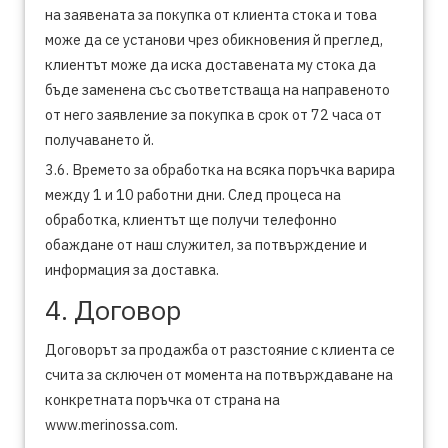
на заявената за покупка от клиента стока и това
може да се установи чрез обикновения й преглед,
клиентът може да иска доставената му стока да
бъде заменена със съответстваща на направеното
от него заявление за покупка в срок от 72 часа от
получаването й.
3.6. Времето за обработка на всяка поръчка варира
между 1 и 10 работни дни. След процеса на
обработка, клиентът ще получи телефонно
обаждане от наш служител, за потвърждение и
информация за доставка.
4. Договор
Договорът за продажба от разстояние с клиента се
счита за сключен от момента на потвърждаване на
конкретната поръчка от страна на
www.merinossa.com.