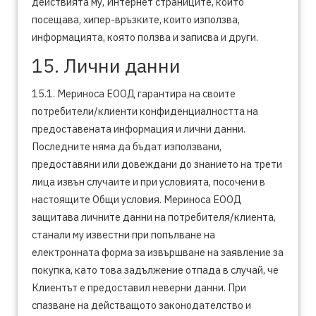
действията му, Интернет страниците, които
посещава, хипер-връзките, които използва,
информацията, която ползва и записва и други.
15. Лични данни
15.1. Мериноса ЕООД гарантира на своите
потребители/клиенти конфиденциалността на
предоставената информация и лични данни.
Последните няма да бъдат използвани,
предоставяни или довеждани до знанието на трети
лица извън случаите и при условията, посочени в
настоящите Общи условия. Мериноса ЕООД
защитава личните данни на потребителя/клиента,
станали му известни при попълване на
електронната форма за извършване на заявление за
покупка, като това задължение отпада в случай, че
Клиентът е предоставил неверни данни. При
спазване на действащото законодателство и