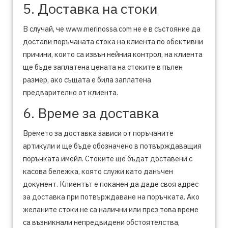
5. Доставка на стоки
В случай, че www.merinossa.com не е в състояние да
достави поръчаната стока на клиента по обективни
причини, които са извън нейния контрол, на клиента
ще бъде заплатена цената на стоките в пълен
размер, ако същата е била заплатена
предварително от клиента.
6. Време за доставка
Времето за доставка зависи от поръчаните
артикули и ще бъде обозначено в потвърждаващия
поръчката имейл. Стоките ще бъдат доставени с
касова бележка, която служи като данъчен
документ. Клиентът е поканен да даде своя адрес
за доставка при потвърждаване на поръчката. Ако
желаните стоки не са налични или през това време
са възникнали непредвидени обстоятелства,