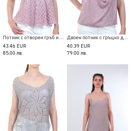
Потник с отворен гръб и дантела
Двоен потник с гръцко деколте
43.46
EUR
40.39
EUR
85.00
лв.
79.00
лв.