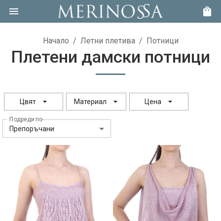
Начало
/
Летни плетива
/
Потници
Плетени дамски потници
Цвят
Материал
Цена
Подреди по
Препоръчани