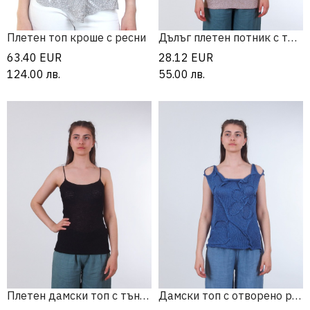
Плетен топ кроше с ресни
Дълъг плетен потник с тънка презрамка
63.40
EUR
28.12
EUR
124.00
лв.
55.00
лв.
Плетен дамски топ с тънка презрамка
Дамски топ с отворено рамо