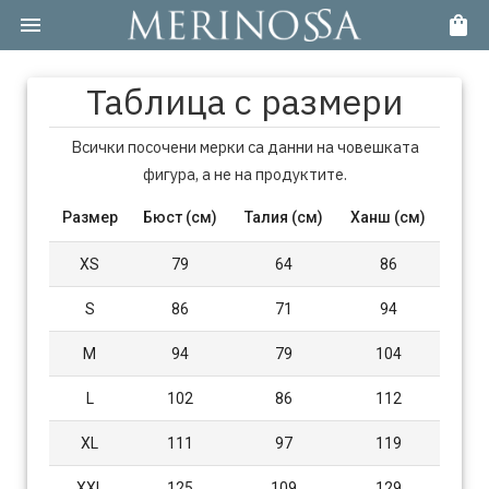
Таблица с размери
Всички посочени мерки са данни на човешката
фигура, а не на продуктите.
Размер
Бюст (см)
Талия (см)
Ханш (см)
XS
79
64
86
S
86
71
94
M
94
79
104
L
102
86
112
XL
111
97
119
XXL
125
109
129