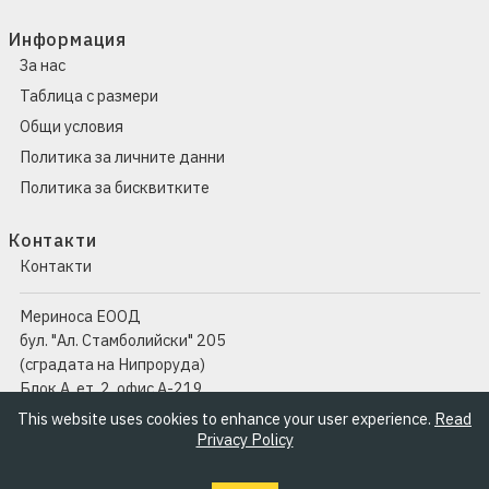
Информация
За нас
Таблица с размери
Общи условия
Политика за личните данни
Политика за бисквитките
Контакти
Контакти
Мериноса ЕООД
бул. "Ал. Стамболийски" 205
(сградата на Нипроруда)
Блок А, ет. 2, офис А-219
1309 София
This website uses cookies to enhance your user experience.
Read
Privacy Policy