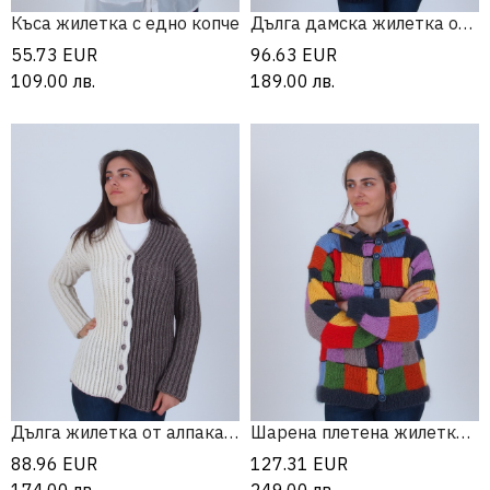
Къса жилетка с едно копче
Дълга дамска жилетка от алпака и мерино
55.73
EUR
96.63
EUR
109.00
лв.
189.00
лв.
Дълга жилетка от алпака и мерино
Шарена плетена жилетка с качулка
88.96
EUR
127.31
EUR