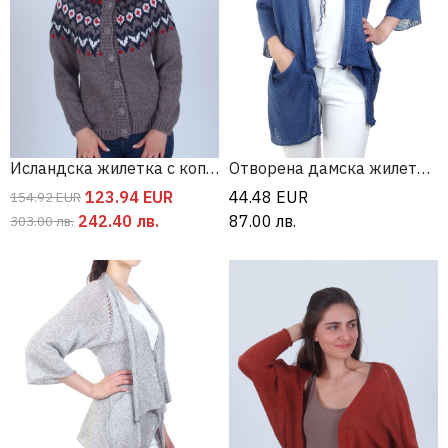
Исландска жилетка с копчета
Отворена дамска жилетка с джобове
123.94
EUR
44.48
EUR
154.92
EUR
242.40
лв.
87.00
лв.
303.00
лв.