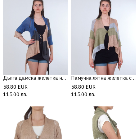
Дълга дамска жилетка на големи райета
Памучна лятна жилетка с широки райета
58.80
EUR
58.80
EUR
115.00
лв.
115.00
лв.