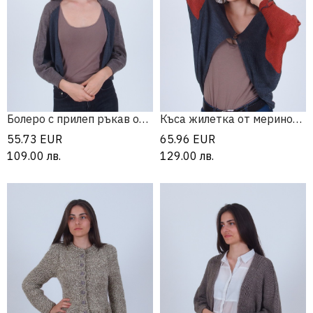
Болеро с прилеп ръкав от мерино
Къса жилетка от мериносова вълна
55.73
EUR
65.96
EUR
109.00
лв.
129.00
лв.