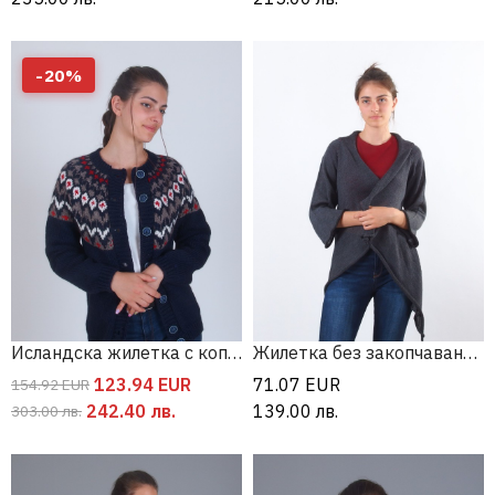
-
20
%
Исландска жилетка с копчета
Жилетка без закопчаване от мерино вълна
123.94
EUR
71.07
EUR
154.92
EUR
242.40
лв.
139.00
лв.
303.00
лв.