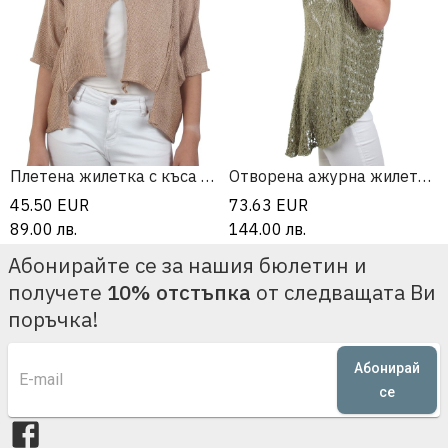
Плетена жилетка с къса предница и джобове
Отворена ажурна жилетка без ръкав
45.50
EUR
73.63
EUR
89.00
лв.
144.00
лв.
Абонирайте се за нашия бюлетин и
получете
10% отстъпка
от следващата Ви
поръчка!
Абонирай
се