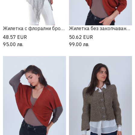
Жилетка с флорални бродерии и 3/4 ръкав
Жилетка без закопчаване от мерино вълна
48.57
EUR
50.62
EUR
95.00
лв.
99.00
лв.