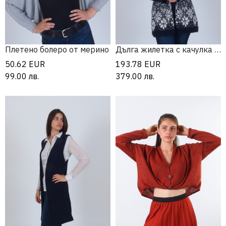
Плетено болеро от мерино
Дълга жилетка с качулка от алпака и мерино
50.62
EUR
193.78
EUR
99.00
лв.
379.00
лв.