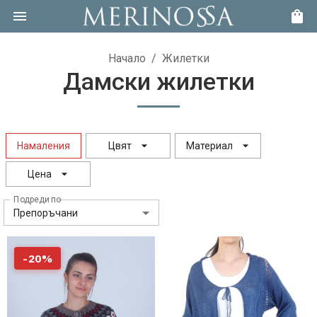
Начало
/
Жилетки
Дамски жилетки
Намаления
Цвят
Материал
Цена
Подреди по
Препоръчани
-
20
%