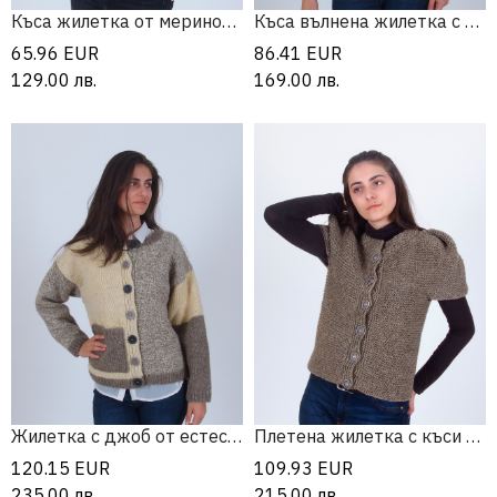
Къса жилетка от мериносова вълна
Къса вълнена жилетка с буфан ръкав
65.96
EUR
86.41
EUR
129.00
лв.
169.00
лв.
Жилетка с джоб от естествена вълна
Плетена жилетка с къси буфан ръкави
120.15
EUR
109.93
EUR
235.00
лв.
215.00
лв.