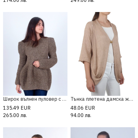
174.00
лв.
249.00
лв.
Широк вълнен пуловер с буфан ръкав
Тънка плетена дамска жилетка с 3/4 ръкав
135.49
EUR
48.06
EUR
265.00
лв.
94.00
лв.