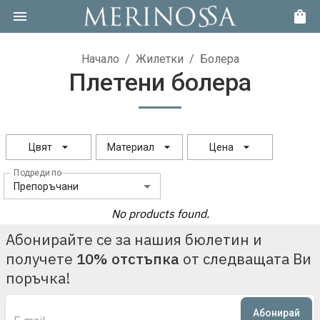
Начало
/
Жилетки
/
Болера
Плетени болера
Цвят
Материал
Цена
Подреди по
Препоръчани
No products found.
Абонирайте се за нашия бюлетин и
получете
10% отстъпка
от следващата Ви
поръчка!
Абонирай