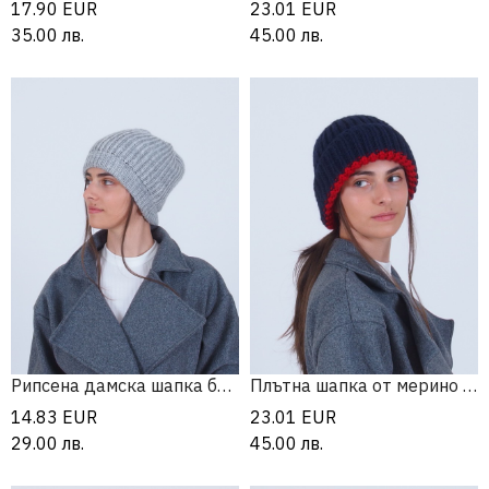
17.90
EUR
23.01
EUR
35.00
лв.
45.00
лв.
Рипсена дамска шапка бийни
Плътна шапка от мерино и алпака
14.83
EUR
23.01
EUR
29.00
лв.
45.00
лв.