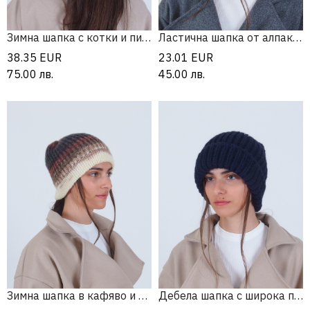
Зимна шапка с котки и пискюл
Ластична шапка от алпака и мерино
38.35
EUR
23.01
EUR
75.00
лв.
45.00
лв.
Зимна шапка в кафяво и сиво
Дебела шапка с широка периферия