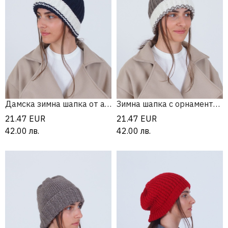
Дамска зимна шапка от алпака и мерино
Зимна шапка с орнаменти по периферията
21.47
EUR
21.47
EUR
42.00
лв.
42.00
лв.