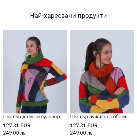
Най-харесвани продукти
Пъстър дамски пуловер от мохер
Пъстър пуловер с обемна поло яка
127.31
EUR
127.31
EUR
249.00
лв.
249.00
лв.