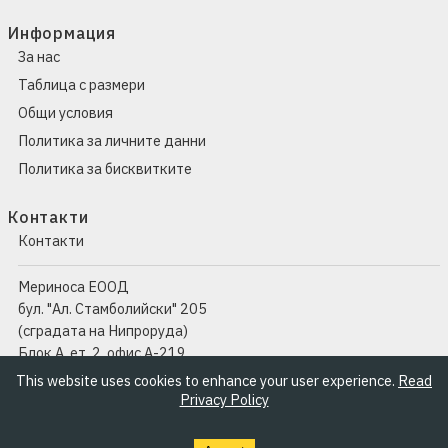
Информация
За нас
Таблица с размери
Общи условия
Политика за личните данни
Политика за бисквитките
Контакти
Контакти
Мериноса ЕООД
бул. "Ал. Стамболийски" 205
(сградата на Нипроруда)
Блок А, ет. 2, офис А-219
1309 София
This website uses cookies to enhance your user experience.
Read
Privacy Policy